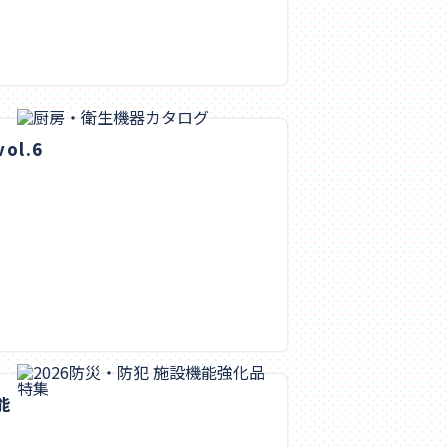
ol.6
能
）